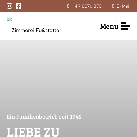
+49 8076 376
E-Mail
Menü
Ein Familien­betrieb seit 1945
LIEBE ZU